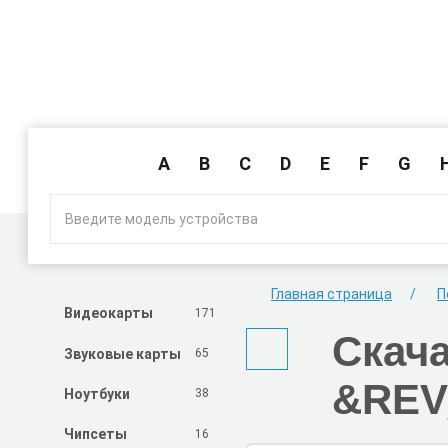
A
B
C
D
E
F
G
Главная страница
П
171
Видеокарты
Скач
65
Звуковые карты
&REV
38
Ноутбуки
16
Чипсеты