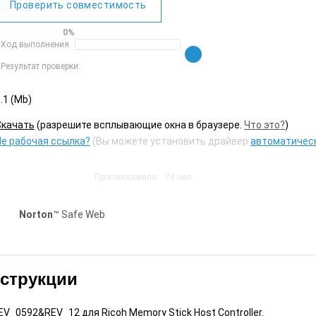
Проверить совместимость
0%
Ход выполнения
Результат проверки:
.1 (Mb)
Cкачать
(разрешите всплывающие окна в браузере.
Что это?
)
Не рабочая ссылка?
(Вы можете установить драйвер
автоматичес
Проголосовало:
79
чел.
Norton
™ Safe Web
нструкции
_0592&REV_12 для Ricoh Memory Stick Host Controller.