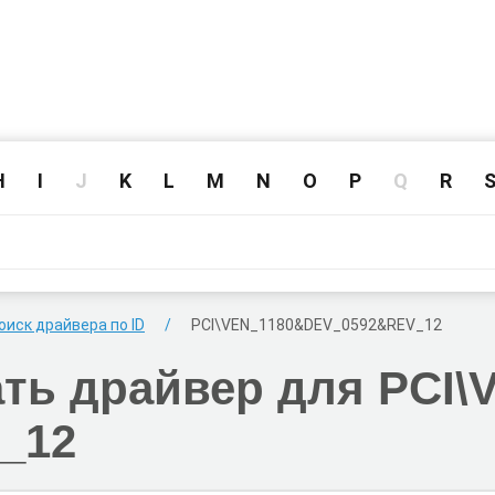
H
I
J
K
L
M
N
O
P
Q
R
оиск драйвера по ID
PCI\VEN_1180
&DEV_0592
&REV_12
ать
драйвер для PCI\
_12