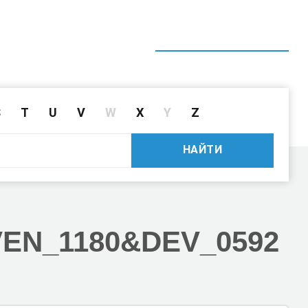
ГЛАВНАЯ
СПРАВОЧНИК
ПОИСК ДРАЙВЕРА ПО ID
S
T
U
V
W
X
Y
Z
НАЙТИ
VEN_1180
&DEV_0592