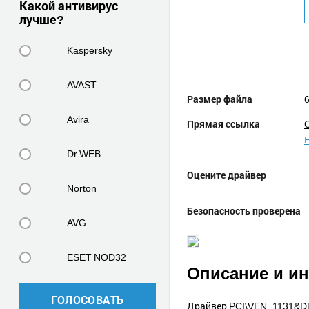
Какой антивирус
лучше?
Kaspersky
AVAST
Размер файла
6
Avira
Прямая ссылка
Dr.WEB
Оцените драйвер
Norton
Безопасность проверена
AVG
ESET NOD32
Описание и и
ГОЛОСОВАТЬ
Драйвер PCI\VEN_1131&DEV