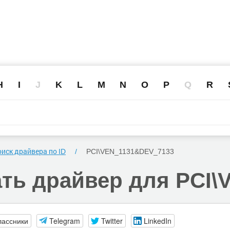
H
I
J
K
L
M
N
O
P
Q
R
иск драйвера по ID
PCI\VEN_1131
&DEV_7133
ать
драйвер для PCI\
лассники
Telegram
Twitter
LinkedIn