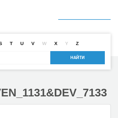
ГЛАВНАЯ
СПРАВОЧНИК
ПОИСК ДРАЙВЕРА ПО ID
S
T
U
V
W
X
Y
Z
НАЙТИ
VEN_1131
&DEV_7133