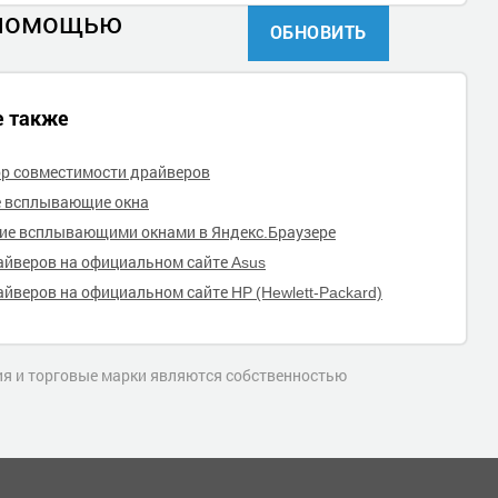
 помощью
ОБНОВИТЬ
е также
р совместимости драйверов
е всплывающие окна
ие всплывающими окнами в Яндекс.Браузере
айверов на официальном сайте Asus
айверов на официальном сайте HP (Hewlett-Packard)
ния и торговые марки являются собственностью