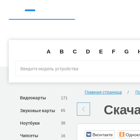
A
B
C
D
E
F
G
Главная страница
По
Видеокарты
171
Скач
Звуковые карты
65
Ноутбуки
38
Вконтакте
Однок
Чипсеты
16