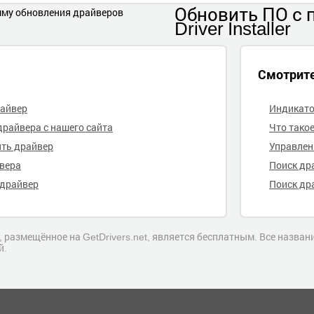
Обновить ПО
с
Driver Installer
Смотрит
райвер
Индикато
драйвера с нашего сайта
Что тако
ить драйвер
Управлен
йвера
Поиск др
 драйвер
Поиск др
 размещённое на GetDrivers.net, является бесплатным. Все назва
й.