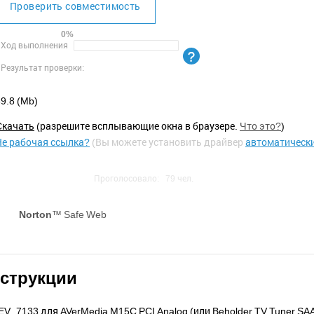
Проверить совместимость
0%
Ход выполнения
Результат проверки:
9.8 (Mb)
Cкачать
(разрешите всплывающие окна в браузере.
Что это?
)
Не рабочая ссылка?
(Вы можете установить драйвер
автоматическ
Проголосовало:
79
чел.
Norton
™ Safe Web
нструкции
_7133 для AVerMedia M15C PCI Analog (или Beholder TV Tuner SA