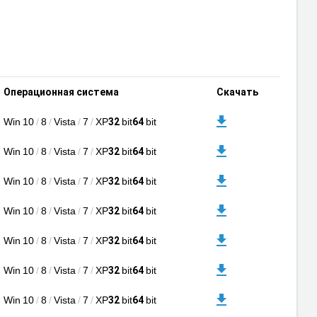
Операционная система
Скачать
Win 10
/
8
/
Vista
/
7
/
XP
bit
bit
32
64
Win 10
/
8
/
Vista
/
7
/
XP
bit
bit
32
64
Win 10
/
8
/
Vista
/
7
/
XP
bit
bit
32
64
Win 10
/
8
/
Vista
/
7
/
XP
bit
bit
32
64
Win 10
/
8
/
Vista
/
7
/
XP
bit
bit
32
64
Win 10
/
8
/
Vista
/
7
/
XP
bit
bit
32
64
Win 10
/
8
/
Vista
/
7
/
XP
bit
bit
32
64