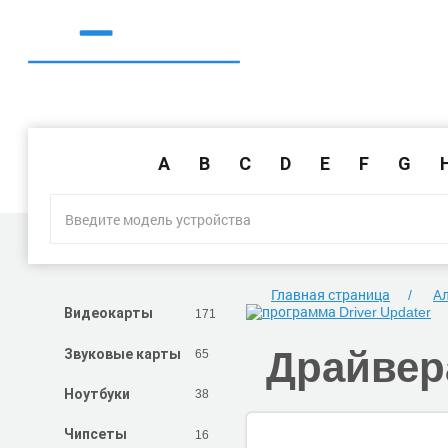
A
B
C
D
E
F
G
Главная страница
Ал
171
Видеокарты
Драйвер
65
Звуковые карты
38
Ноутбуки
16
Чипсеты