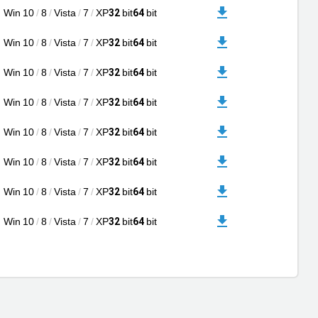
Win 10
/
8
/
Vista
/
7
/
XP
bit
bit
32
64
Win 10
/
8
/
Vista
/
7
/
XP
bit
bit
32
64
Win 10
/
8
/
Vista
/
7
/
XP
bit
bit
32
64
Win 10
/
8
/
Vista
/
7
/
XP
bit
bit
32
64
Win 10
/
8
/
Vista
/
7
/
XP
bit
bit
32
64
Win 10
/
8
/
Vista
/
7
/
XP
bit
bit
32
64
Win 10
/
8
/
Vista
/
7
/
XP
bit
bit
32
64
Win 10
/
8
/
Vista
/
7
/
XP
bit
bit
32
64