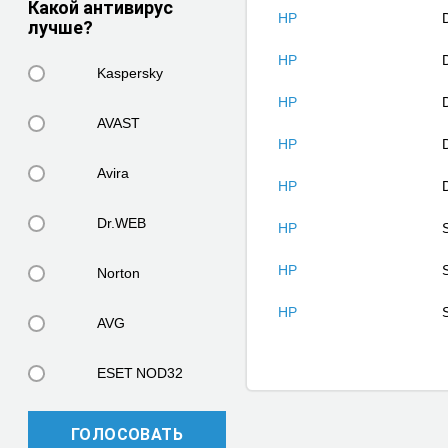
Какой антивирус
HP
лучше?
HP
Kaspersky
HP
AVAST
HP
Avira
HP
Dr.WEB
HP
HP
Norton
HP
AVG
ESET NOD32
ГОЛОСОВАТЬ