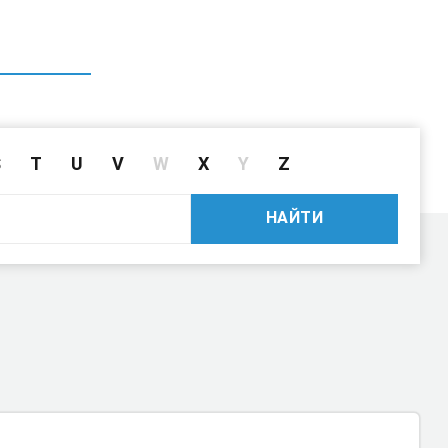
ГЛАВНАЯ
СПРАВОЧНИК
ПОИСК ДРАЙВЕРА ПО ID
S
T
U
V
W
X
Y
Z
НАЙТИ