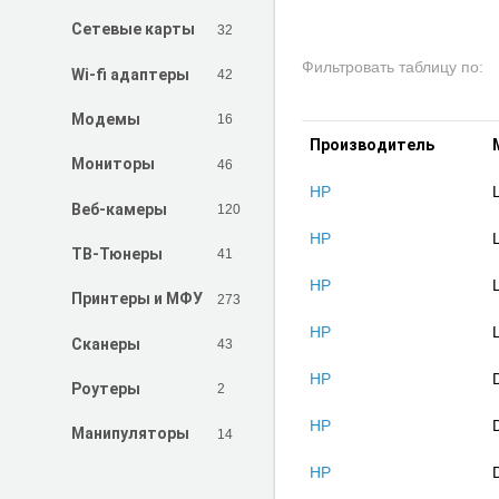
32
Сетевые карты
Фильтровать таблицу по:
42
Wi-fi адаптеры
16
Модемы
Производитель
46
Мониторы
HP
120
Веб-камеры
HP
41
ТВ-Тюнеры
HP
273
Принтеры и МФУ
HP
43
Сканеры
HP
2
Роутеры
HP
14
Манипуляторы
HP