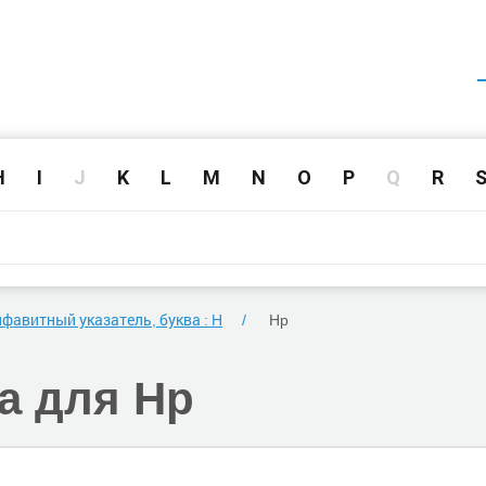
H
I
J
K
L
M
N
O
P
Q
R
фавитный указатель, буква : H
Hp
а для
Hp