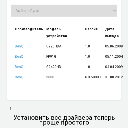
Производитель
Модель
Версия
Дата
устройства
выхода
BenQ
G925HDA
1.0
05.06.2009
BenQ
FP91G
1.0
05.11.2004
BenQ
G2420HD
1.0
04.04.2009
BenQ
5000
6.3.5000.1
31.08.2012
1
Установить
все драйвера теперь
проще простого