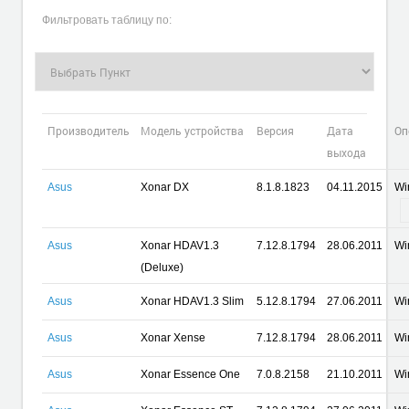
Фильтровать таблицу по:
Производитель
Модель устройства
Версия
Дата
Оп
выхода
Asus
Xonar DX
8.1.8.1823
04.11.2015
Wi
Asus
Xonar HDAV1.3
7.12.8.1794
28.06.2011
Wi
(Deluxe)
Asus
Xonar HDAV1.3 Slim
5.12.8.1794
27.06.2011
Wi
Asus
Xonar Xense
7.12.8.1794
28.06.2011
Wi
Asus
Xonar Essence One
7.0.8.2158
21.10.2011
Wi