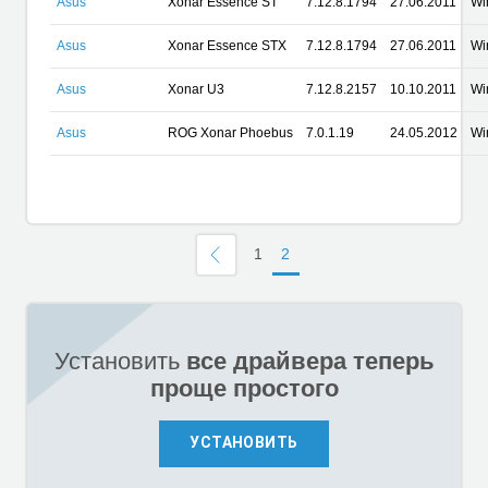
Asus
Xonar Essence ST
7.12.8.1794
27.06.2011
Wi
Asus
Xonar Essence STX
7.12.8.1794
27.06.2011
Wi
Asus
Xonar U3
7.12.8.2157
10.10.2011
Wi
Asus
ROG Xonar Phoebus
7.0.1.19
24.05.2012
Wi
1
2
Установить
все драйвера теперь
проще простого
УСТАНОВИТЬ