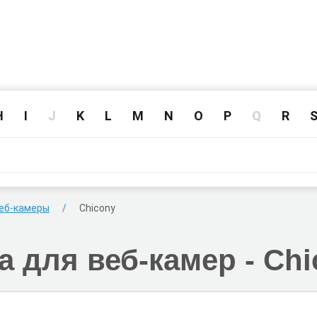
H
I
J
K
L
M
N
O
P
Q
R
еб-камеры
Chicony
а для веб-камер -
Chi