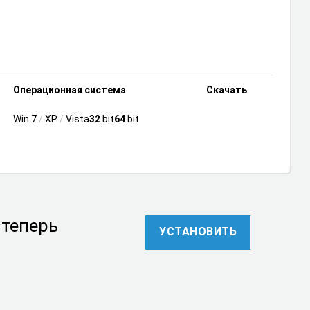
Операционная система
Скачать
Win 7
/
XP
/
Vista
32
bit
64
bit
 теперь
УСТАНОВИТЬ