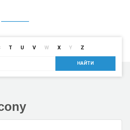
ГЛАВНАЯ
СПРАВОЧНИК
ПОИСК ДРАЙВЕРА ПО ID
S
T
U
V
W
X
Y
Z
НАЙТИ
cony