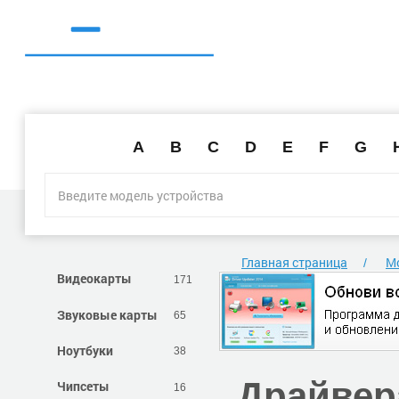
A
B
C
D
E
F
G
Главная страница
М
Видеокарты
171
Звуковые карты
65
Ноутбуки
38
Драйвер
Чипсеты
16