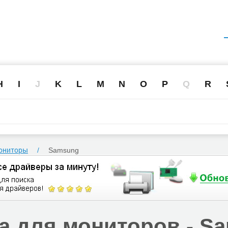
H
I
J
K
L
M
N
O
P
Q
R
ониторы
Samsung
а для мониторов -
Sa