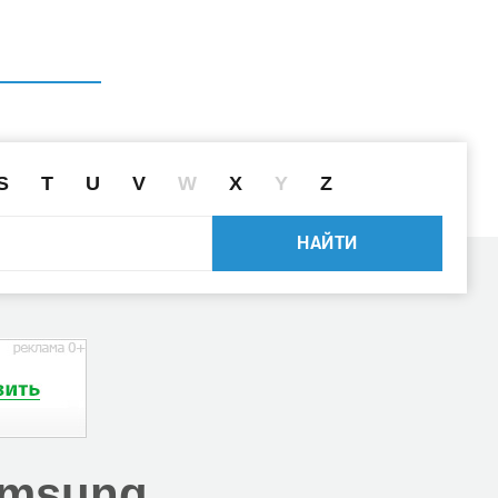
ГЛАВНАЯ
СПРАВОЧНИК
ПОИСК ДРАЙВЕРА ПО ID
S
T
U
V
W
X
Y
Z
НАЙТИ
msung