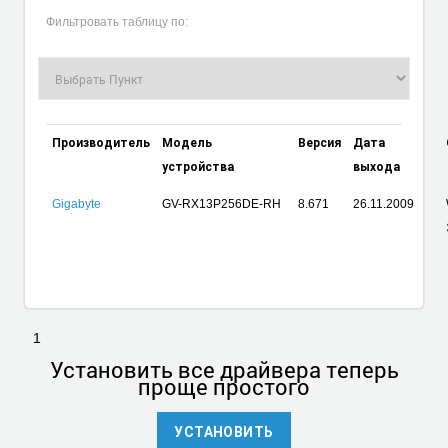
Фильтровать таблицу по:
Производитель
Модель
Версия
Дата
устройства
выхода
Gigabyte
GV-RX13P256DE-RH
8.671
26.11.2009
1
Установить
все драйвера теперь
проще простого
УСТАНОВИТЬ