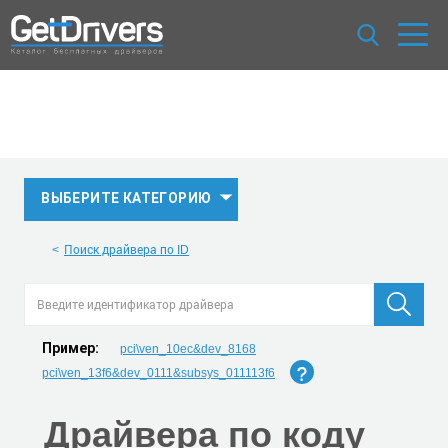
ВЫБЕРИТЕ КАТЕГОРИЮ
Поиск драйвера по ID
Пример:
pci\ven_10ec&dev_8168
pci\ven_13f6&dev_0111&subsys_011113f6
Драйвера по коду