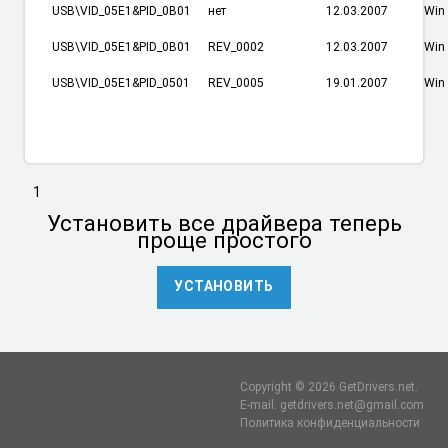
USB\VID_05E1&PID_0B01
нет
12.03.2007
Win
USB\VID_05E1&PID_0B01
REV_0002
12.03.2007
Win
USB\VID_05E1&PID_0501
REV_0005
19.01.2007
Win
1
Установить
все драйвера теперь
проще простого
УСТАНОВИТЬ
Copyright © 2026 GetDrivers.net.
E-mail: getdrivers.net@gmail.com
Политика конфиденциальности