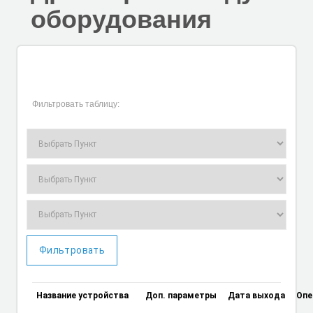
оборудования
Фильтровать таблицу:
Фильтровать
Название устройства
Доп. параметры
Дата выхода
Опе