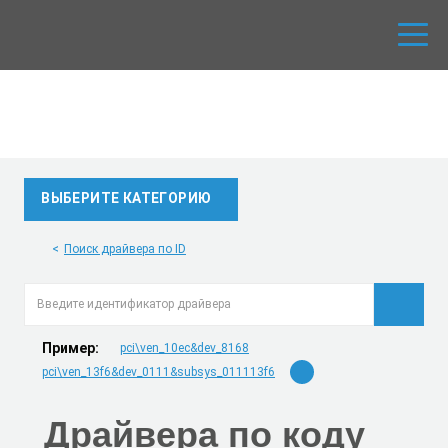
ВЫБЕРИТЕ КАТЕГОРИЮ
Поиск драйвера по ID
Пример:
pci\ven_10ec&dev_8168
pci\ven_13f6&dev_0111&subsys_011113f6
Драйвера по коду