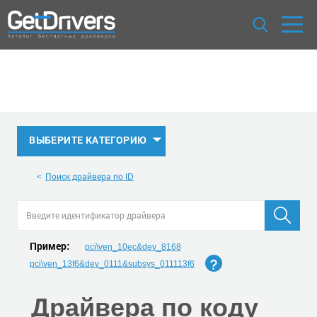
ВЫБЕРИТЕ КАТЕГОРИЮ
Поиск драйвера по ID
Пример:
pci\ven_10ec&dev_8168
pci\ven_13f6&dev_0111&subsys_011113f6
Драйвера по коду