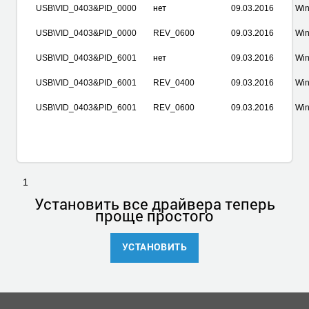
USB\VID_0403&PID_0000
нет
09.03.2016
Win
USB\VID_0403&PID_0000
REV_0600
09.03.2016
Win
USB\VID_0403&PID_6001
нет
09.03.2016
Win
USB\VID_0403&PID_6001
REV_0400
09.03.2016
Win
USB\VID_0403&PID_6001
REV_0600
09.03.2016
Win
1
Установить
все драйвера теперь
проще простого
УСТАНОВИТЬ