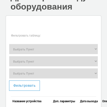
оборудования
Фильтровать таблицу:
Фильтровать
Название устройства
Доп. параметры
Дата выхода
Опе